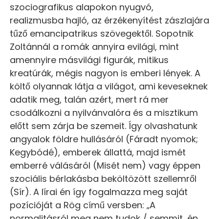
szociografikus alapokon nyugvó,
realizmusba hajló, az érzékenyítést zászlajára
tűző emancipatrikus szövegektől. Sopotnik
Zoltánnál a romák annyira evilági, mint
amennyire másvilági figurák, mitikus
kreatúrák, mégis nagyon is emberi lények. A
költő olyannak látja a világot, ami keveseknek
adatik meg, talán azért, mert rá mer
csodálkozni a nyilvánvalóra és a misztikum
előtt sem zárja be szemeit. Így olvashatunk
angyalok földre hullásáról (Fáradt nyomok;
Kegybódé), emberek állattá, majd ismét
emberré válásáról (Misét nem) vagy éppen
szociális bérlakásba beköltözött szellemről
(Sír). A lírai én így fogalmazza meg saját
pozícióját a Rög című versben: „A
normalitásról meg nem tudok / semmit, én