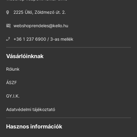
2225 Üllő, Zöldmező út. 2.
webshoprendeles@kello.hu
+36 1 237 6900 / 3-as mellék
Vásárlóinknak
Rólunk
ÁSZF
GY.I.K.
Adatvédelmi tájékoztató
Hasznos információk