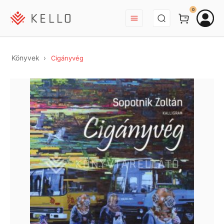
BEJELENTKEZÉS
0
Könyvek
Cigányvég