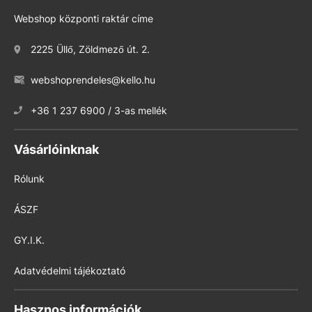
Webshop központi raktár címe
2225 Üllő, Zöldmező út. 2.
webshoprendeles@kello.hu
+36 1 237 6900 / 3-as mellék
Vásárlóinknak
Rólunk
ÁSZF
GY.I.K.
Adatvédelmi tájékoztató
Hasznos információk