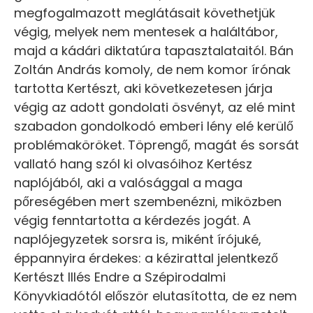
megfogalmazott meglátásait követhetjük
végig, melyek nem mentesek a haláltábor,
majd a kádári diktatúra tapasztalataitól. Bán
Zoltán András komoly, de nem komor írónak
tartotta Kertészt, aki következetesen járja
végig az adott gondolati ösvényt, az elé mint
szabadon gondolkodó emberi lény elé kerülő
problémaköröket. Töprengő, magát és sorsát
vallató hang szól ki olvasóihoz Kertész
naplójából, aki a valósággal a maga
pőreségében mert szembenézni, miközben
végig fenntartotta a kérdezés jogát. A
naplójegyzetek sorsra is, miként írójuké,
éppannyira érdekes: a kézirattal jelentkező
Kertészt Illés Endre a Szépirodalmi
Könyvkiadótól először elutasította, de ez nem