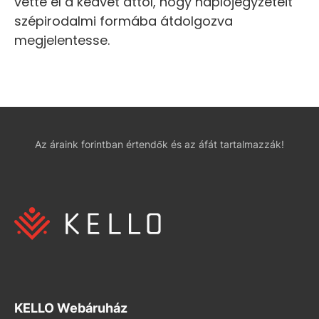
vette el a kedvét attól, hogy naplójegyzeteit
szépirodalmi formába átdolgozva
megjelentesse.
Az áraink forintban értendők és az áfát tartalmazzák!
KELLO Webáruház