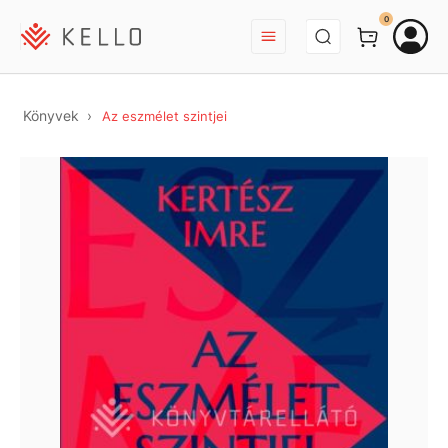
BEJELENTKEZÉS
0
Könyvek
Az eszmélet szintjei