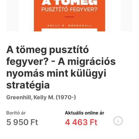
A tömeg pusztító
fegyver? - A migrációs
nyomás mint külügyi
stratégia
Greenhill, Kelly M. (1970-)
Borító ár
Aktuális online ár
5 950 Ft
4 463 Ft