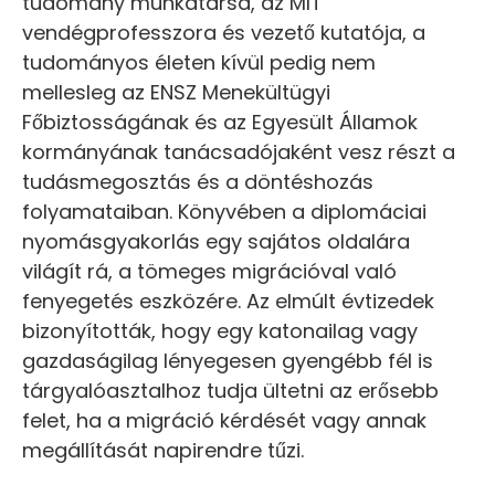
tudomány munkatársa, az MIT
vendégprofesszora és vezető kutatója, a
tudományos életen kívül pedig nem
mellesleg az ENSZ Menekültügyi
Főbiztosságának és az Egyesült Államok
kormányának tanácsadójaként vesz részt a
tudásmegosztás és a döntéshozás
folyamataiban. Könyvében a diplomáciai
nyomásgyakorlás egy sajátos oldalára
világít rá, a tömeges migrációval való
fenyegetés eszközére. Az elmúlt évtizedek
bizonyították, hogy egy katonailag vagy
gazdaságilag lényegesen gyengébb fél is
tárgyalóasztalhoz tudja ültetni az erősebb
felet, ha a migráció kérdését vagy annak
megállítását napirendre tűzi.