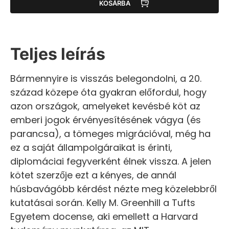
KOSÁRBA
Teljes leírás
Bármennyire is visszás belegondolni, a 20.
század közepe óta gyakran előfordul, hogy
azon országok, amelyeket kevésbé köt az
emberi jogok érvényesítésének vágya (és
parancsa), a tömeges migrációval, még ha
ez a saját állampolgáraikat is érinti,
diplomáciai fegyverként élnek vissza. A jelen
kötet szerzője ezt a kényes, de annál
húsbavágóbb kérdést nézte meg közelebbről
kutatásai során. Kelly M. Greenhill a Tufts
Egyetem docense, aki emellett a Harvard