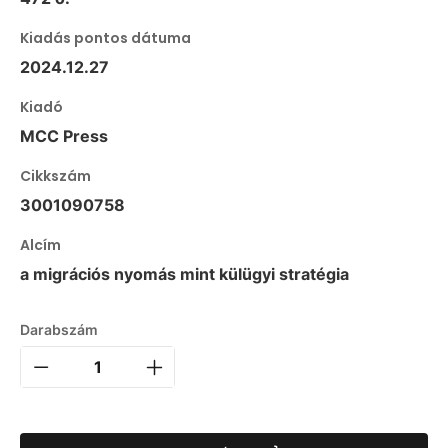
Kiadás pontos dátuma
2024.12.27
Kiadó
MCC Press
Cikkszám
3001090758
Alcím
a migrációs nyomás mint külügyi stratégia
Darabszám