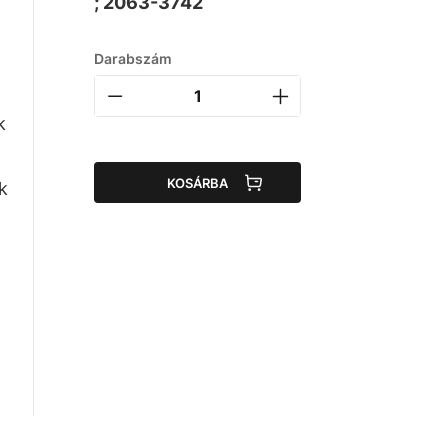
; 2063-3742
a
Darabszám
k
KOSÁRBA
k