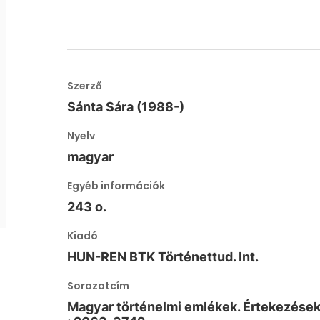
Szerző
Sánta Sára (1988-)
Nyelv
magyar
Egyéb információk
243 o.
Kiadó
HUN-REN BTK Történettud. Int.
Sorozatcím
Magyar történelmi emlékek. Értekezése