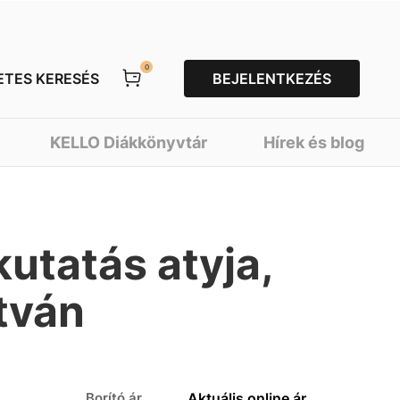
0
ETES KERESÉS
BEJELENTKEZÉS
KELLO Diákkönyvtár
Hírek és blog
utatás atyja,
tván
Borító ár
Aktuális online ár