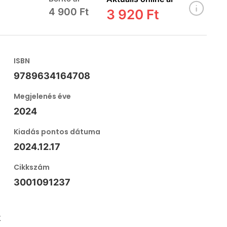
4 900 Ft
3 920 Ft
ISBN
9789634164708
Megjelenés éve
2024
Kiadás pontos dátuma
2024.12.17
Cikkszám
3001091237
k