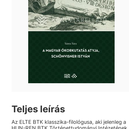
Teljes leírás
Az ELTE BTK klasszika-filológusa, aki jelenleg a
HUN-REN BTK Történettudományi Intézetének