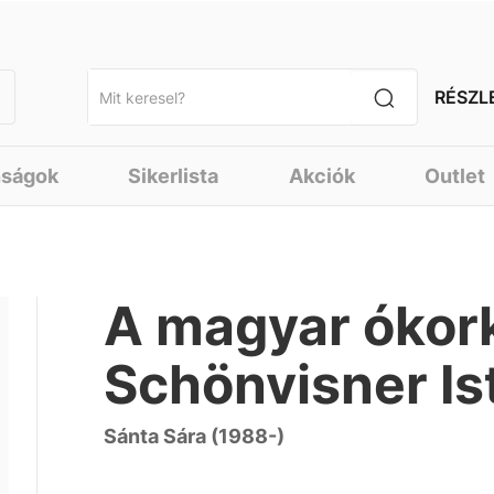
RÉSZL
nságok
Sikerlista
Akciók
Outlet
A magyar ókork
Schönvisner Is
Sánta Sára (1988-)