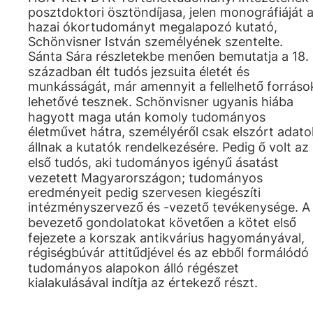
posztdoktori ösztöndíjasa, jelen monográfiáját 
hazai ókortudományt megalapozó kutató,
Schönvisner István személyének szentelte.
Sánta Sára részletekbe menően bemutatja a 18.
században élt tudós jezsuita életét és
munkásságát, már amennyit a fellelhető forráso
lehetővé tesznek. Schönvisner ugyanis hiába
hagyott maga után komoly tudományos
életművet hátra, személyéről csak elszórt adato
állnak a kutatók rendelkezésére. Pedig ő volt az
első tudós, aki tudományos igényű ásatást
vezetett Magyarországon; tudományos
eredményeit pedig szervesen kiegészíti
intézményszervező és -vezető tevékenysége. A
bevezető gondolatokat követően a kötet első
fejezete a korszak antikvárius hagyományával,
régiségbúvár attitűdjével és az ebből formálódó
tudományos alapokon álló régészet
kialakulásával indítja az értekező részt.