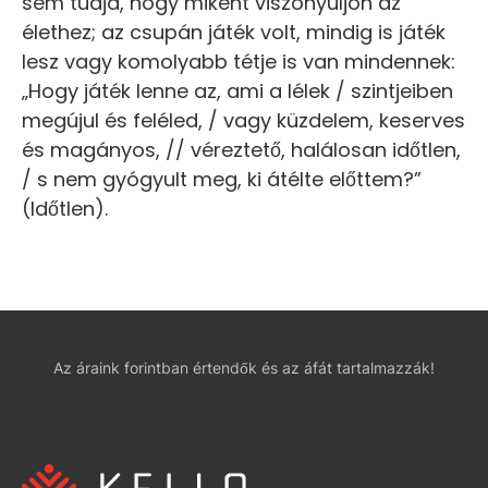
sem tudja, hogy miként viszonyuljon az
élethez; az csupán játék volt, mindig is játék
lesz vagy komolyabb tétje is van mindennek:
„Hogy játék lenne az, ami a lélek / szintjeiben
megújul és feléled, / vagy küzdelem, keserves
és magányos, // véreztető, halálosan időtlen,
/ s nem gyógyult meg, ki átélte előttem?”
(Időtlen).
Az áraink forintban értendők és az áfát tartalmazzák!