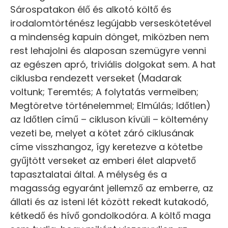
Sárospatakon élő és alkotó költő és
irodalomtörténész legújabb verseskötetével
a mindenség kapuin dönget, miközben nem
rest lehajolni és alaposan szemügyre venni
az egészen apró, triviális dolgokat sem. A hat
ciklusba rendezett verseket (Madarak
voltunk; Teremtés; A folytatás vermeiben;
Megtöretve történelemmel; Elmúlás; Időtlen)
az Időtlen című – cikluson kívüli – költemény
vezeti be, melyet a kötet záró ciklusának
címe visszhangoz, így keretezve a kötetbe
gyűjtött verseket az emberi élet alapvető
tapasztalatai által. A mélység és a
magasság egyaránt jellemző az emberre, az
állati és az isteni lét között rekedt kutakodó,
kétkedő és hívő gondolkodóra. A költő maga