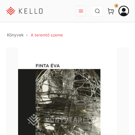
BEJELENTKEZÉS
0
Könyvek
A teremtő szeme