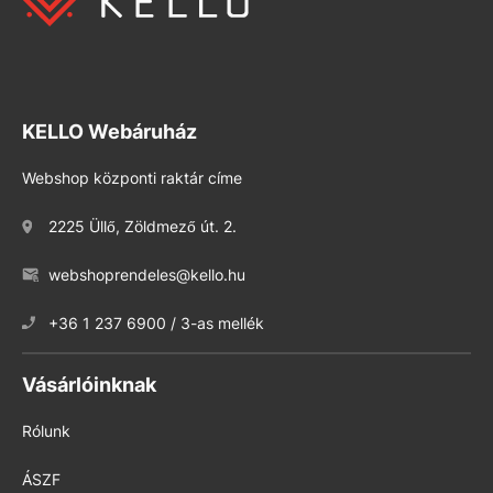
KELLO Webáruház
Webshop központi raktár címe
2225 Üllő, Zöldmező út. 2.
webshoprendeles@kello.hu
+36 1 237 6900 / 3-as mellék
Vásárlóinknak
Rólunk
ÁSZF