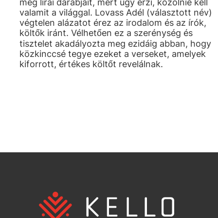
meg lírai darabjait, mert úgy érzi, közölnie kell
valamit a világgal. Lovass Adél (választott név)
végtelen alázatot érez az irodalom és az írók,
költők iránt. Vélhetően ez a szerénység és
tisztelet akadályozta meg ezidáig abban, hogy
közkinccsé tegye ezeket a verseket, amelyek
kiforrott, értékes költőt revelálnak.