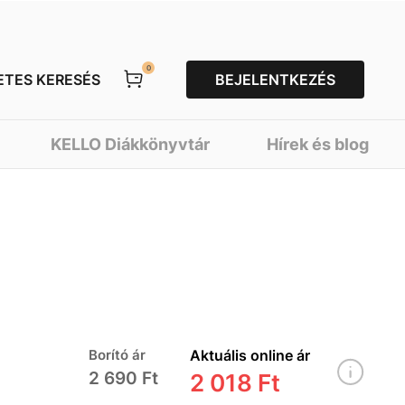
0
ETES KERESÉS
BEJELENTKEZÉS
KELLO Diákkönyvtár
Hírek és blog
Borító ár
Aktuális online ár
2 690 Ft
2 018 Ft