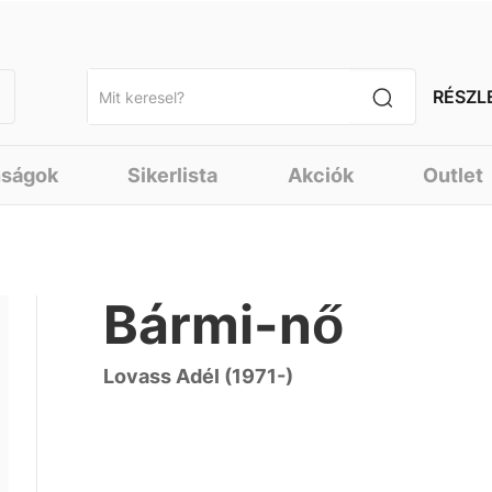
RÉSZL
nságok
Sikerlista
Akciók
Outlet
Bármi-nő
Lovass Adél (1971-)